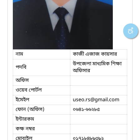
নাম
কাজী এজাজ কায়সার
উপজেলা মাধ্যমিক শিক্ষা
পদবি
অফিসার
অফিস
ওয়েব পোর্টল
ইমেইল
useo.rs
@gmail.com
ফোন (অফিস)
০৬৪১-৬৬২৮৫
ইন্টারকম
কক্ষ নম্বর
মোবাইল
০১৭১৮৪৮৯৩৯২