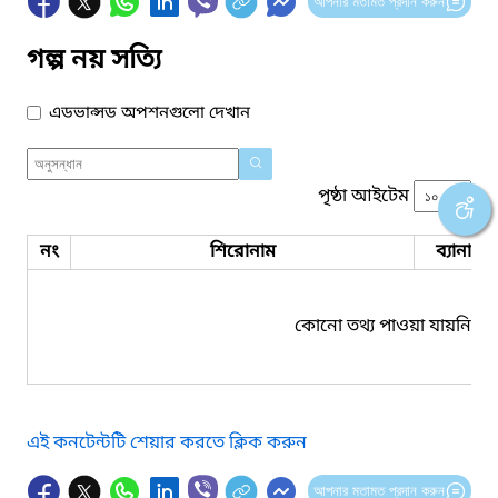
আপনার মতামত প্রদান করুন
গল্প নয় সত্যি
এডভান্সড অপশনগুলো দেখান
পৃষ্ঠা আইটেম
নং
শিরোনাম
ব্যানার 
কোনো তথ্য পাওয়া যায়নি।
এই কনটেন্টটি শেয়ার করতে ক্লিক করুন
আপনার মতামত প্রদান করুন